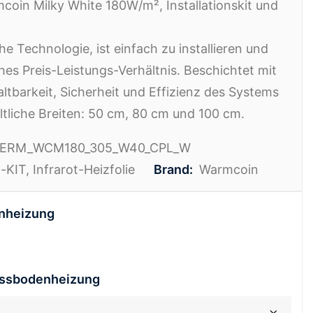
bis
mcoin Milky White 180W/m², Installationskit und
359,58€
che Technologie, ist einfach zu installieren und
ches Preis-Leistungs-Verhältnis. Beschichtet mit
altbarkeit, Sicherheit und Effizienz des Systems
ltliche Breiten: 50 cm, 80 cm und 100 cm.
TERM_WCM180_305_W40_CPL_W
n-KIT
,
Infrarot-Heizfolie
Brand:
Warmcoin
enheizung
Fussbodenheizung