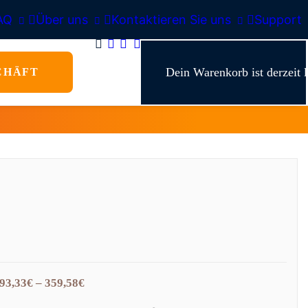
AQ
Über uns
Kontaktieren Sie uns
Support
Dein Warenkorb ist derzeit l
CHÄFT
93,33
€
–
359,58
€
Preisspanne:
93,33€