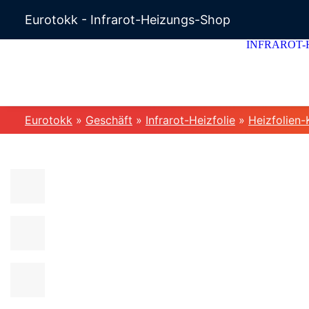
Eurotokk - Infrarot-Heizungs-Shop
INFRAROT-
Eurotokk
»
Geschäft
»
Infrarot-Heizfolie
»
Heizfolien-