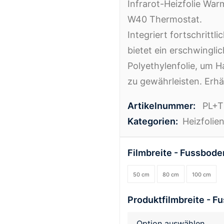
Infrarot-Heizfolie War
W40 Thermostat.
Integriert fortschrittli
bietet ein erschwingli
Polyethylenfolie, um H
zu gewährleisten. Erhä
Artikelnummer:
PL+
Kategorien:
Heizfolie
Filmbreite - Fussbod
50 cm
80 cm
100 cm
Produktfilmbreite - 