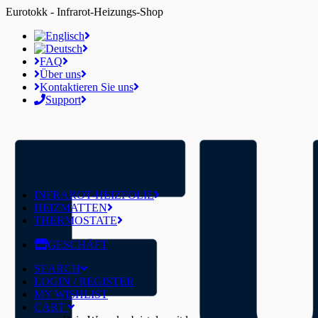
Eurotokk - Infrarot-Heizungs-Shop
FAQ
Über uns
Kontaktieren Sie uns
Support
INFRAROT-HEIZFOLIE
HEIZMATTEN
THERMOSTATE
GESCHÄFT
SEARCH
LOGIN / REGISTER
MY WISHLIST
CART