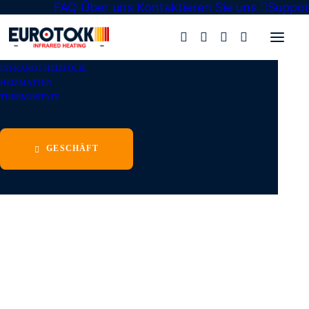
FAQ
Über uns
Kontaktieren Sie uns
Suppor
Eurotokk
»
Geschäft
»
Thermostate
»
INFRAROT-HEIZFOLIE
HEIZMATTEN
THERMOSTATE
GESCHÄFT