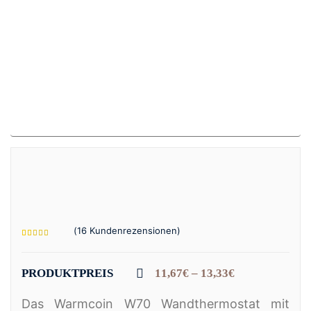
(
16
Kundenrezensionen)
Bewertet
16
mit
4.44
von 5,
PRODUKTPREIS
11,67
€
–
13,33
€
Preisspanne:
basierend
11,67€
auf
bis
Kundenbewertungen
Das Warmcoin W70 Wandthermostat mit