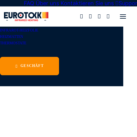
FAQ
Über uns
Kontaktieren Sie uns
Suppor
Eurotokk
»
Geschäft
»
Infrarot-Heizfolie
»
Heizfolie
»
INFRAROT-HEIZFOLIE
HEIZMATTEN
THERMOSTATE
GESCHÄFT