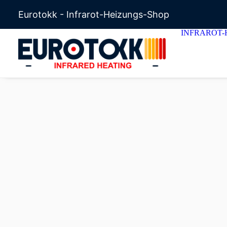
Eurotokk - Infrarot-Heizungs-Shop
INFRAROT-
Eurotokk
»
Geschäft
»
Infrarot-Heizfolie
»
Heizfolien-